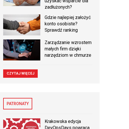
uzyskać wsparcie dla
zadłużonych?
Gdzie najlepiej założyć
konto osobiste?
Sprawdź ranking
Zarządzanie wzrostem
małych firm dzięki
narzędziom w chmurze
CZYTAJ WIĘCEJ
PATRONATY
Krakowska edycja
DevOpsDays powraca