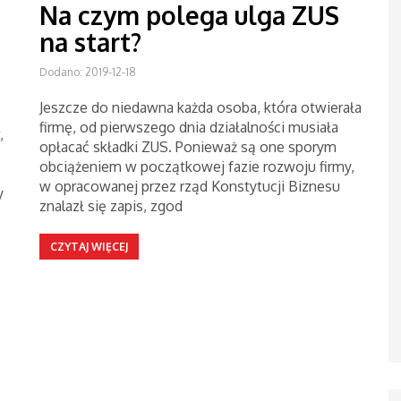
Na czym polega ulga ZUS
na start?
Dodano: 2019-12-18
Jeszcze do niedawna każda osoba, która otwierała
firmę, od pierwszego dnia działalności musiała
,
opłacać składki ZUS. Ponieważ są one sporym
obciążeniem w początkowej fazie rozwoju firmy,
w opracowanej przez rząd Konstytucji Biznesu
y
znalazł się zapis, zgod
CZYTAJ WIĘCEJ