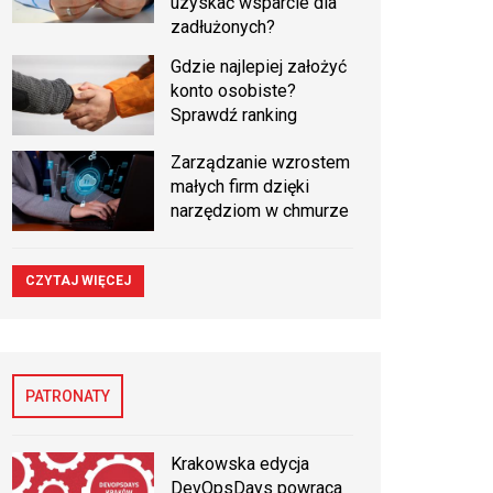
uzyskać wsparcie dla
zadłużonych?
Gdzie najlepiej założyć
konto osobiste?
Sprawdź ranking
Zarządzanie wzrostem
małych firm dzięki
narzędziom w chmurze
CZYTAJ WIĘCEJ
PATRONATY
Krakowska edycja
DevOpsDays powraca