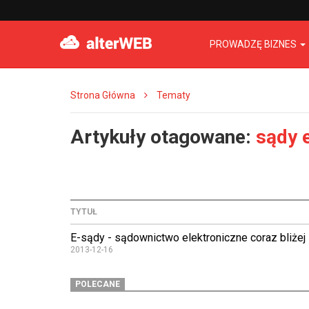
PROWADZĘ BIZNES
Strona Główna
Tematy
Artykuły otagowane:
sądy 
TYTUŁ
E-sądy - sądownictwo elektroniczne coraz bliżej
2013-12-16
POLECANE