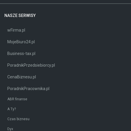
NASZE SERWISY
wFirma.pl
MojeBiuro24.pl
Business-tax.pl
PoradnikPrzedsiebiorcy.pl
CenaBiznesu.pl
PoradnikPracownika.pl
ABR finanse
A Ty?
Czas biznesu
Dyx