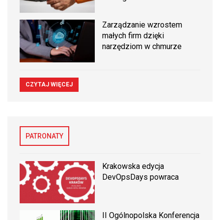
Zarządzanie wzrostem
małych firm dzięki
narzędziom w chmurze
CZYTAJ WIĘCEJ
PATRONATY
Krakowska edycja
DevOpsDays powraca
II Ogólnopolska Konferencja