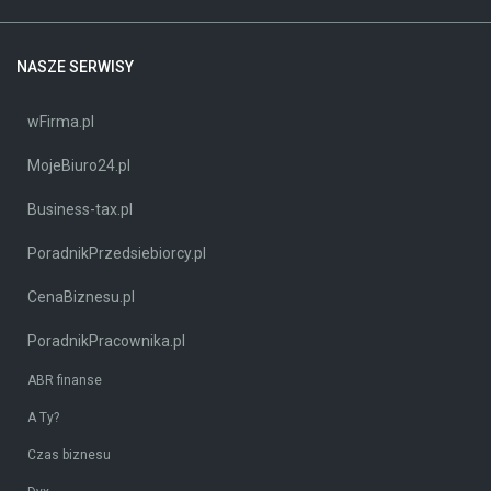
NASZE SERWISY
wFirma.pl
MojeBiuro24.pl
Business-tax.pl
PoradnikPrzedsiebiorcy.pl
CenaBiznesu.pl
PoradnikPracownika.pl
ABR finanse
A Ty?
Czas biznesu