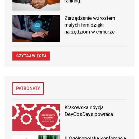
ranking
Zarządzanie wzrostem
małych firm dzięki
narzędziom w chmurze
CZYTAJ WIĘCEJ
PATRONATY
Krakowska edycja
DevOpsDays powraca
II Ogólnopolska Konferencja