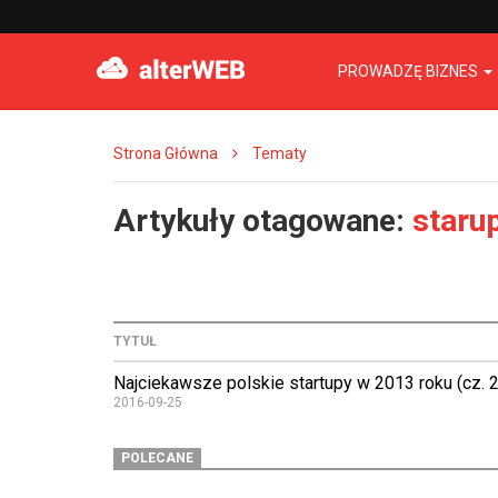
PROWADZĘ BIZNES
Strona Główna
Tematy
Artykuły otagowane:
staru
TYTUŁ
Najciekawsze polskie startupy w 2013 roku (cz. 2
2016-09-25
POLECANE