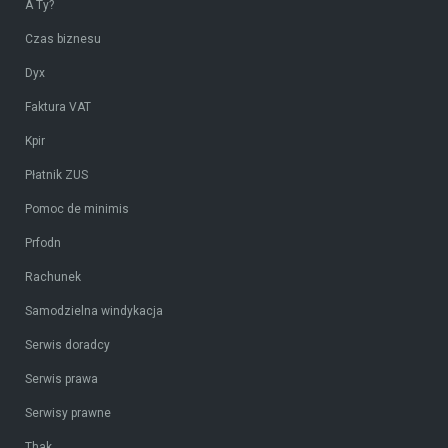
A Ty?
Czas biznesu
Dyx
Faktura VAT
Kpir
Płatnik ZUS
Pomoc de minimis
Prfodn
Rachunek
Samodzielna windykacja
Serwis doradcy
Serwis prawa
Serwisy prawne
Thak