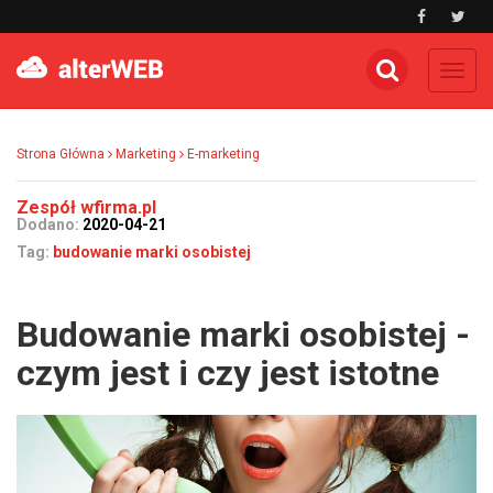
Toggl
navig
Strona Główna
Marketing
E-marketing
Zespół wfirma.pl
Dodano:
2020-04-21
Tag:
budowanie marki osobistej
Budowanie marki osobistej -
czym jest i czy jest istotne