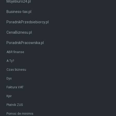
MojeBiuro24.pl
Business-tax.pl
PoradnikPrzedsiebiorcy.pl
CenaBiznesu.pl
PoradnikPracownika.pl
ABR finanse
A Ty?
Czas biznesu
Dyx
Faktura VAT
Kpir
Płatnik ZUS
Pomoc de minimis