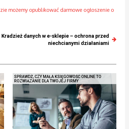
dzie możemy opublikować darmowe ogłoszenie o
Kradzież danych w e-sklepie – ochrona przed
niechcianymi działaniami
SPRAWDŹ, CZY MAŁA KSIĘGOWOŚĆ ONLINE TO
ROZWIĄZANIE DLA TWOJEJ FIRMY