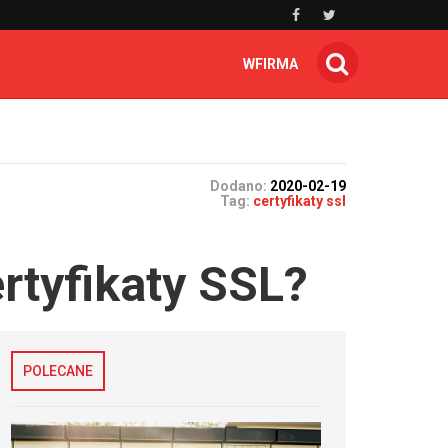
WFIRMA
Dodano:
2020-02-19
Tag:
certyfikaty ssl
rtyfikaty SSL?
POLECANE