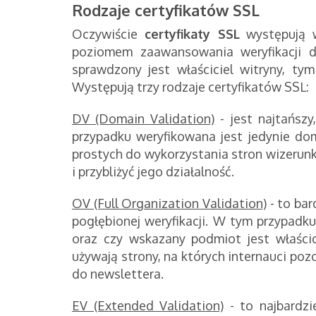
Rodzaje certyfikatów SSL
Oczywiście
certyfikaty SSL
występują w
poziomem zaawansowania weryfikacji da
sprawdzony jest właściciel witryny, ty
Występują trzy rodzaje certyfikatów SSL:
DV (Domain Validation)
- jest najtańsz
przypadku weryfikowana jest jedynie dom
prostych do wykorzystania stron wizerun
i przybliżyć jego działalność.
OV (Full Organization Validation)
- to bar
pogłębionej weryfikacji. W tym przypadk
oraz czy wskazany podmiot jest właścic
używają strony, na których internauci poz
do newslettera.
EV (Extended Validation)
- to najbardzi