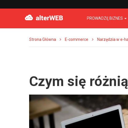
PROWADZĘ BIZNES
Strona Główna
E-commerce
Narzędzia w e-h
Czym się różnią