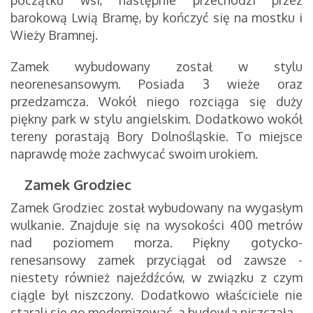
początku wsi, następnie przechodzi przez
barokową Lwią Bramę, by kończyć się na mostku i
Wieży Bramnej.
Zamek wybudowany został w stylu
neorenesansowym. Posiada 3 wieże oraz
przedzamcza. Wokół niego rozciąga się duży
piękny park w stylu angielskim. Dodatkowo wokół
tereny porastają Bory Dolnośląskie. To miejsce
naprawdę może zachwycać swoim urokiem.
Zamek Grodziec
Zamek Grodziec został wybudowany na wygasłym
wulkanie. Znajduje się na wysokości 400 metrów
nad poziomem morza. Piękny gotycko-
renesansowy zamek przyciągał od zawsze -
niestety również najeźdźców, w związku z czym
ciągle był niszczony. Dodatkowo właściciele nie
starali się go modernizować, a budowla niszczała.