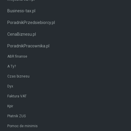
Business-tax.pl
PoradnikPrzedsiebiorcy.pl
CenaBiznesu.pl
PoradnikPracownika.pl
ABR finanse
A Ty?
Czas biznesu
Dyx
Faktura VAT
Kpir
Płatnik ZUS
Pomoc de minimis