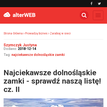
Toggl
navig
Strona Główna
Prowadzę biznes
Zarabiaj w sieci
Szymczyk Justyna
Dodano:
2018-12-14
Tag:
najciekawsze dolnośląskie zamki
Najciekawsze dolnośląskie
zamki - sprawdź naszą listę!
cz. II