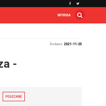
WFIRMA
Dodano:
2021-11-25
a -
POLECANE