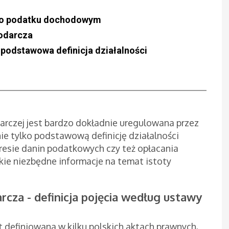
y o podatku dochodowym
podarcza
podstawowa definicja działalności
rczej jest bardzo dokładnie uregulowana przez
ie tylko podstawową definicję działalności
resie danin podatkowych czy też opłacania
kie niezbędne informacje na temat istoty
cza - definicja pojęcia według ustawy
t definiowana w kilku polskich aktach prawnych,