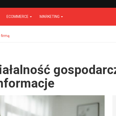
ECOMMERCE
MARKETING
 firmą
ałalność gospodarcz
informacje