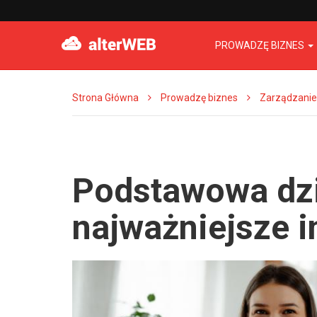
PROWADZĘ BIZNES
Strona Główna
Prowadzę biznes
Zarządzanie
Podstawowa dzi
najważniejsze 