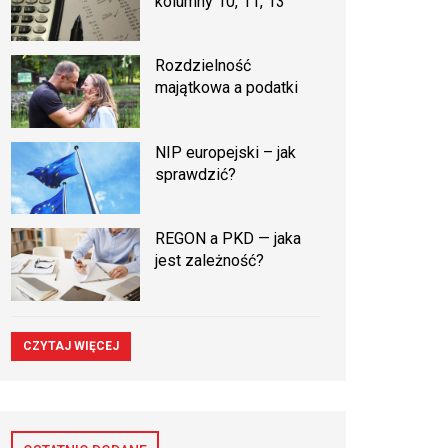
kolumny 10, 11, 13
Rozdzielność
majątkowa a podatki
NIP europejski – jak
sprawdzić?
REGON a PKD — jaka
jest zależność?
CZYTAJ WIĘCEJ