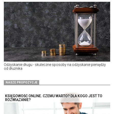
Odzyskanie długu - skuteczne sposoby na odzyskanie pieniędzy
od dłużnika
NASZE PROPOZYCJE
KSIĘGOWOŚĆ ONLINE. CZEMU WARTO? DLA KOGO JEST TO
ROZWIĄZANIE?