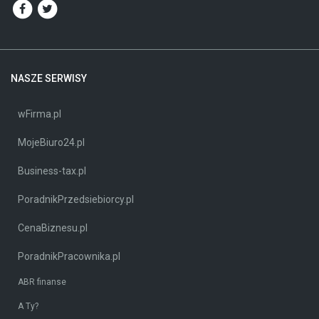
NASZE SERWISY
wFirma.pl
MojeBiuro24.pl
Business-tax.pl
PoradnikPrzedsiebiorcy.pl
CenaBiznesu.pl
PoradnikPracownika.pl
ABR finanse
A Ty?