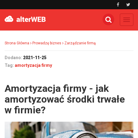
Toggl
navig
Strona Główna
Prowadzę biznes
Zarządzanie firmą
Dodano:
2021-11-25
Tag:
amortyzacja firmy
Amortyzacja firmy - jak
amortyzować środki trwałe
w firmie?