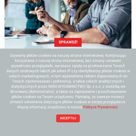
SPRAWDŹ!
Używamy plików cookies na naszej stronie internetowej. Kontynuując
korzystanie z naszej strony internetowej, bez zmiany ustawień
prywatności przeglądarki, wyrażasz zgodę na przetwarzanie Twoich
POLECANE
danych osobowych takich jak adres IP czy identyfikatory plików cookies w
celach marketingowych, w tym wyświetlania reklam dopasowanych do
Twoich zainteresowań i preferencji, a także celach analitycznych i
statystycznych przez WINS WYDAWNICTWO Sp. z o.o. z siedzibą we
Wrocławiu (Administrator), a także na zapisywanie i przechowywanie
plików cookies na Twoim urządzeniu. Pamiętaj, że zawsze możesz
zmienić ustawienia dotyczące plików cookies w swojej przeglądarce.
Więcej informacji znajdziesz w naszej
Polityce Prywatności
.
AKCEPTUJ
Jak wybrać najlepszą opcję dla Twojego
biznesu e-commerce? Poznaj Abonamenty