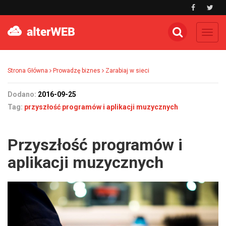
Toggl
navig
Strona Główna
Prowadzę biznes
Zarabiaj w sieci
Dodano:
2016-09-25
Tag:
przyszłość programów i aplikacji muzycznych
Przyszłość programów i
aplikacji muzycznych