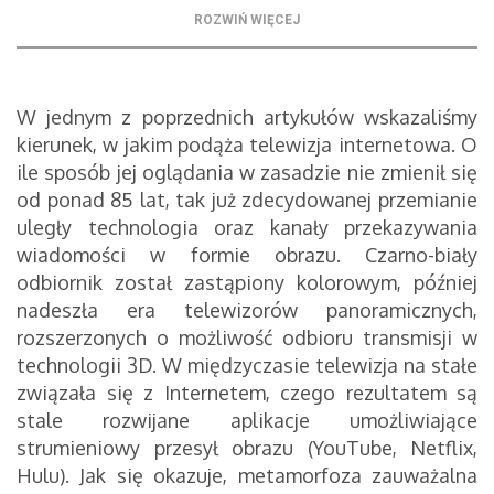
Przyszłość programów i aplikacji muzycznych -
ROZWIŃ WIĘCEJ
iTunes od Apple
Przyszłość programów i aplikacji muzycznych -
najpopularniejsze serwisy strumieniowe
W jednym z poprzednich artykułów wskazaliśmy
Spotify
kierunek, w jakim podąża telewizja internetowa. O
Deezer
ile sposób jej oglądania w zasadzie nie zmienił się
Przyszłość programów i aplikacji muzycznych -
od ponad 85 lat, tak już zdecydowanej przemianie
Sony i Microsoft w natarciu
uległy technologia oraz kanały przekazywania
Przyszłość programów i aplikacji muzycznych -
wiadomości w formie obrazu. Czarno-biały
strumieniowanie
odbiornik został zastąpiony kolorowym, później
nadeszła era telewizorów panoramicznych,
Przyszłość programów i aplikacji muzycznych -
rozszerzonych o możliwość odbioru transmisji w
tradycyjny nośnik czy chmura?
technologii 3D. W międzyczasie telewizja na stałe
związała się z Internetem, czego rezultatem są
stale rozwijane aplikacje umożliwiające
strumieniowy przesył obrazu (YouTube, Netflix,
Hulu). Jak się okazuje, metamorfoza zauważalna