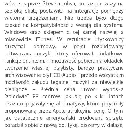
wówczas przez Steve'a Jobsa, po raz pierwszy na
szeroką skalę postawiła na integrację pomiędzy
wieloma urządzeniami. Nie trzeba było długo
czekać na kompatybilność z wersją dla systemu
Windows oraz sklepem o tej samej nazwie, a
mianowicie iTunes. W rezultacie użytkownicy
otrzymali darmowy, w pełni rozbudowany
odtwarzacz muzyki, który oferował dodatkowe
funkcje online: m.in. możliwość pobierania okładek,
tworzenie własnej playlisty, bardzo praktyczne
archiwizowanie płyt CD-Audio i przede wszystkim
możliwość zakupu legalnej muzyki za niewielkie
pieniądze – średnia cena utworu wynosiła
"zaledwie" 99 centów. Jak się po kilku latach
okazało, pojawiły się alternatywy, które przyćmiły
proponowaną przez Apple atrakcyjną cenę. O tym,
jak ostatecznie amerykański producent sprzętu
poradził sobie z nową polityką, piszemy w dalszej