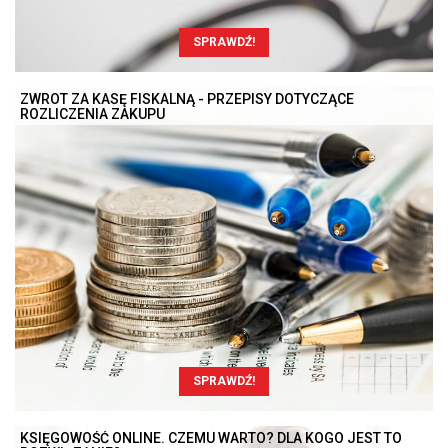
SPRAWDŹ!
ZWROT ZA KASĘ FISKALNĄ - PRZEPISY DOTYCZĄCE
ROZLICZENIA ZAKUPU
SPRAWDŹ!
KSIĘGOWOŚĆ ONLINE. CZEMU WARTO? DLA KOGO JEST TO