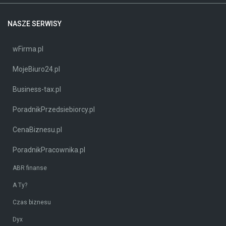
NASZE SERWISY
wFirma.pl
MojeBiuro24.pl
Business-tax.pl
PoradnikPrzedsiebiorcy.pl
CenaBiznesu.pl
PoradnikPracownika.pl
ABR finanse
A Ty?
Czas biznesu
Dyx