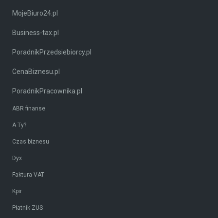
MojeBiuro24.pl
Business-tax.pl
PoradnikPrzedsiebiorcy.pl
CenaBiznesu.pl
PoradnikPracownika.pl
ABR finanse
A Ty?
Czas biznesu
Dyx
Faktura VAT
Kpir
Płatnik ZUS