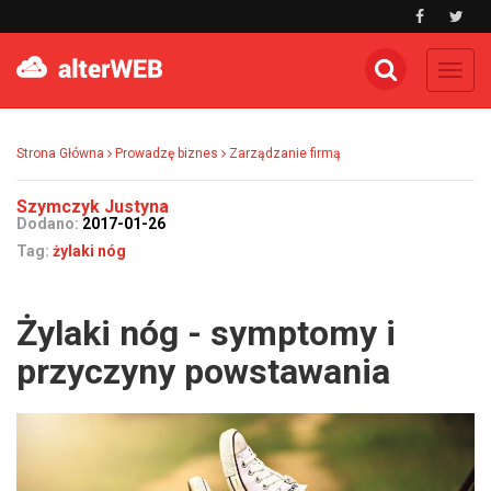
Toggl
navig
Strona Główna
Prowadzę biznes
Zarządzanie firmą
Szymczyk Justyna
Dodano:
2017-01-26
Tag:
żylaki nóg
Żylaki nóg - symptomy i
przyczyny powstawania