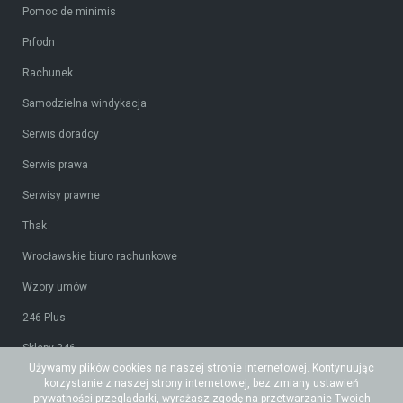
Pomoc de minimis
Prfodn
Rachunek
Samodzielna windykacja
Serwis doradcy
Serwis prawa
Serwisy prawne
Thak
Wrocławskie biuro rachunkowe
Wzory umów
246 Plus
Sklepy 246
Używamy plików cookies na naszej stronie internetowej. Kontynuując
Tidy CRM
korzystanie z naszej strony internetowej, bez zmiany ustawień
prywatności przeglądarki, wyrażasz zgodę na przetwarzanie Twoich