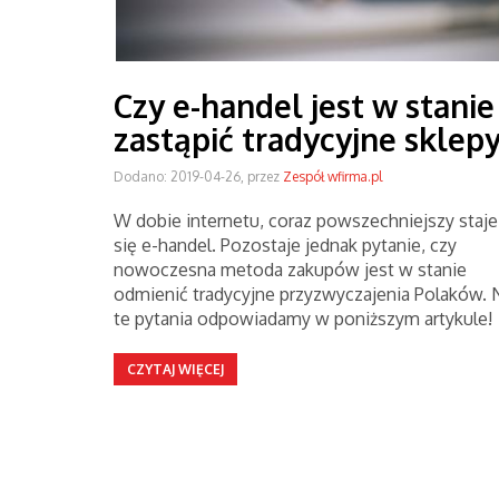
Czy e-handel jest w stanie
zastąpić tradycyjne sklep
Dodano: 2019-04-26, przez
Zespół wfirma.pl
W dobie internetu, coraz powszechniejszy staje
się e-handel. Pozostaje jednak pytanie, czy
nowoczesna metoda zakupów jest w stanie
odmienić tradycyjne przyzwyczajenia Polaków. 
te pytania odpowiadamy w poniższym artykule!
CZYTAJ WIĘCEJ