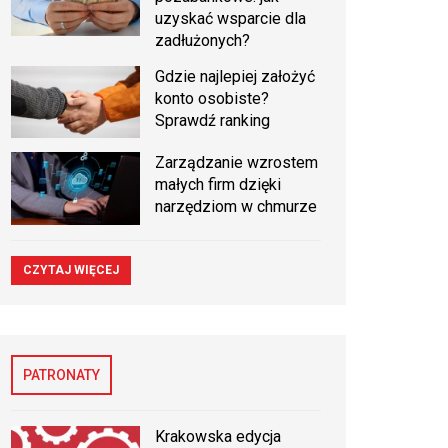
uzyskać wsparcie dla
zadłużonych?
Gdzie najlepiej założyć
konto osobiste?
Sprawdź ranking
Zarządzanie wzrostem
małych firm dzięki
narzędziom w chmurze
CZYTAJ WIĘCEJ
PATRONATY
Krakowska edycja