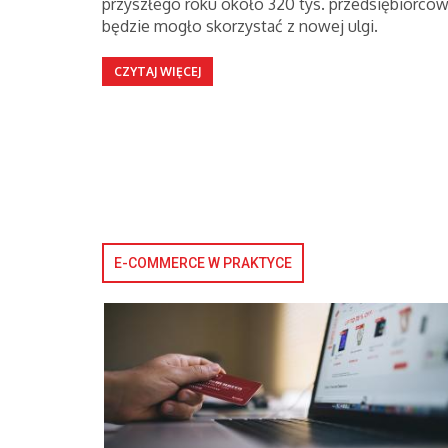
przyszłego roku około 320 tys. przedsiębiorcó
będzie mogło skorzystać z nowej ulgi.
CZYTAJ WIĘCEJ
E-COMMERCE W PRAKTYCE