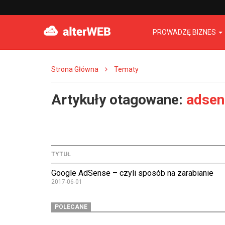
PROWADZĘ BIZNES
Strona Główna
Tematy
Artykuły otagowane:
adsen
TYTUŁ
Google AdSense – czyli sposób na zarabianie
2017-06-01
POLECANE