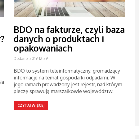
BDO na fakturze, czyli baza
y?
danych o produktach i
opakowaniach
Dodano: 2019-12-29
BDO to system teleinformatyczny, gromadzący
informacje na temat gospodarki odpadami. W
Na
jego ramach prowadzony jest rejestr, nad którym
pieczę sprawują marszałkowie województw.
CZYTAJ WIĘCEJ