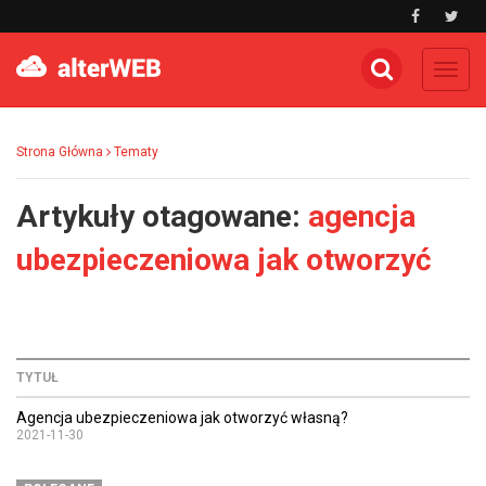
Toggl
navig
Strona Główna
Tematy
Artykuły otagowane:
agencja
ubezpieczeniowa jak otworzyć
TYTUŁ
Agencja ubezpieczeniowa jak otworzyć własną?
2021-11-30