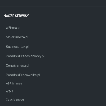
NASZE SERWISY
wFirma.pl
MojeBiuro24.pl
Business-tax.pl
PoradnikPrzedsiebiorcy.pl
CenaBiznesu.pl
PoradnikPracownika.pl
ABR finanse
A Ty?
Czas biznesu