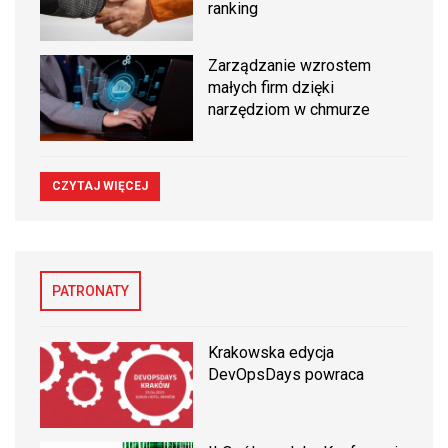
ranking
Zarządzanie wzrostem
małych firm dzięki
narzędziom w chmurze
CZYTAJ WIĘCEJ
PATRONATY
Krakowska edycja
DevOpsDays powraca