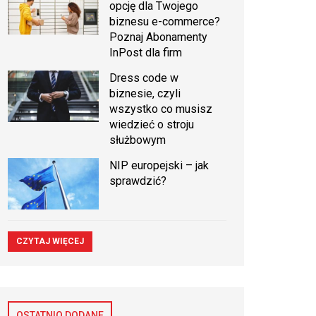
opcję dla Twojego
biznesu e-commerce?
Poznaj Abonamenty
InPost dla firm
Dress code w
biznesie, czyli
wszystko co musisz
wiedzieć o stroju
służbowym
NIP europejski – jak
sprawdzić?
CZYTAJ WIĘCEJ
OSTATNIO DODANE