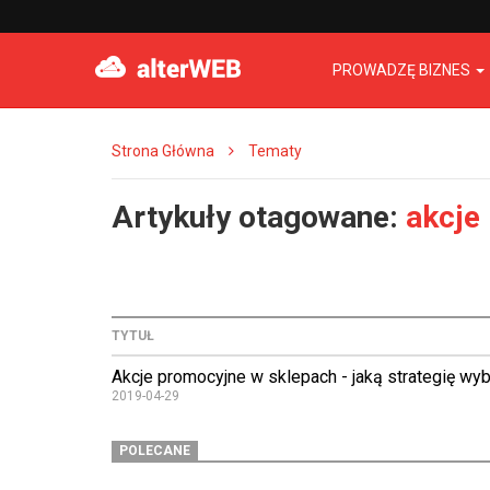
PROWADZĘ BIZNES
Strona Główna
Tematy
Artykuły otagowane:
akcje
TYTUŁ
Akcje promocyjne w sklepach - jaką strategię wy
2019-04-29
POLECANE