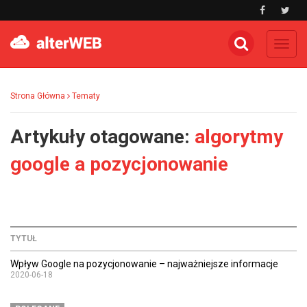
Toggl
navig
Strona Główna
Tematy
Artykuły otagowane:
algorytmy
google a pozycjonowanie
TYTUŁ
Wpływ Google na pozycjonowanie – najważniejsze informacje
2020-06-18