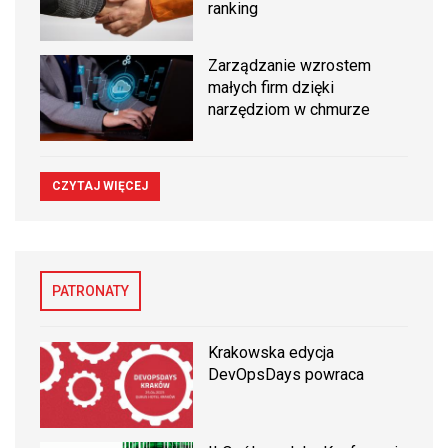
ranking
Zarządzanie wzrostem
małych firm dzięki
narzędziom w chmurze
CZYTAJ WIĘCEJ
PATRONATY
Krakowska edycja
DevOpsDays powraca