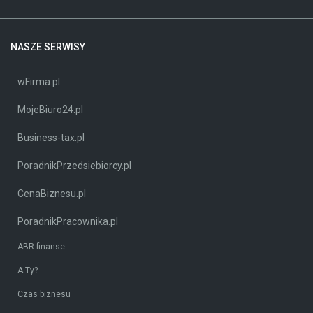
NASZE SERWISY
wFirma.pl
MojeBiuro24.pl
Business-tax.pl
PoradnikPrzedsiebiorcy.pl
CenaBiznesu.pl
PoradnikPracownika.pl
ABR finanse
A Ty?
Czas biznesu