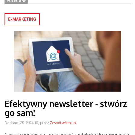
POLECANE
E-MARKETING
Efektywny newsletter - stwórz
go sam!
Dodano: 2019-04-10, przez
Zespół wfirma.pl
Czy są sposoby na „zmuszenie” czytelnika do otworzenia