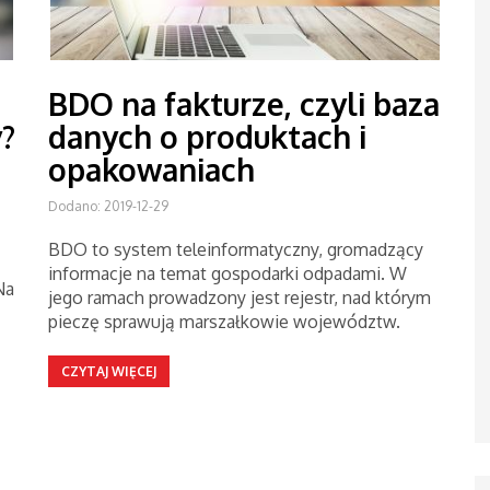
BDO na fakturze, czyli baza
y?
danych o produktach i
opakowaniach
Dodano: 2019-12-29
BDO to system teleinformatyczny, gromadzący
informacje na temat gospodarki odpadami. W
Na
jego ramach prowadzony jest rejestr, nad którym
pieczę sprawują marszałkowie województw.
CZYTAJ WIĘCEJ