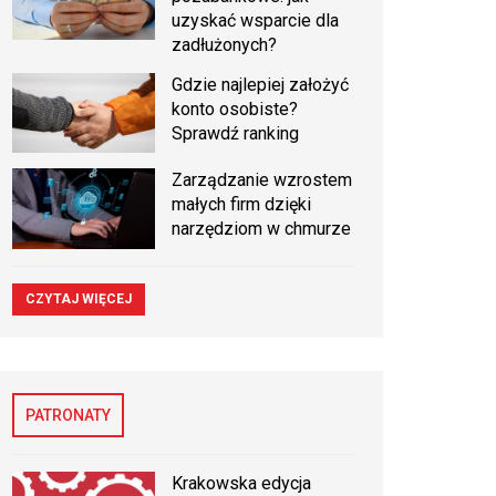
uzyskać wsparcie dla
zadłużonych?
Gdzie najlepiej założyć
konto osobiste?
Sprawdź ranking
Zarządzanie wzrostem
małych firm dzięki
narzędziom w chmurze
CZYTAJ WIĘCEJ
PATRONATY
Krakowska edycja