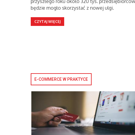
przyszłego roku około 320 tys. przedsiębiorcó
będzie mogło skorzystać z nowej ulgi.
CZYTAJ WIĘCEJ
E-COMMERCE W PRAKTYCE