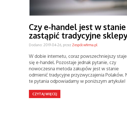
Czy e-handel jest w stanie
zastąpić tradycyjne sklep
Dodano: 2019-04-26, przez
Zespół wfirma.pl
W dobie internetu, coraz powszechniejszy staje
się e-handel. Pozostaje jednak pytanie, czy
nowoczesna metoda zakupów jest w stanie
odmienić tradycyjne przyzwyczajenia Polaków. 
te pytania odpowiadamy w poniższym artykule!
CZYTAJ WIĘCEJ