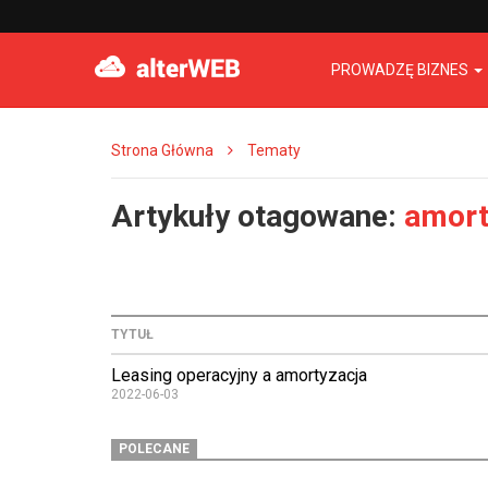
PROWADZĘ BIZNES
Strona Główna
Tematy
Artykuły otagowane:
amort
TYTUŁ
Leasing operacyjny a amortyzacja
2022-06-03
POLECANE