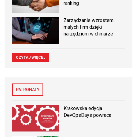
ranking
Zarządzanie wzrostem
małych firm dzięki
narzędziom w chmurze
CZYTAJ WIĘCEJ
PATRONATY
Krakowska edycja
DevOpsDays powraca