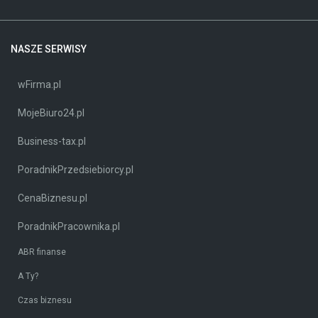
NASZE SERWISY
wFirma.pl
MojeBiuro24.pl
Business-tax.pl
PoradnikPrzedsiebiorcy.pl
CenaBiznesu.pl
PoradnikPracownika.pl
ABR finanse
A Ty?
Czas biznesu