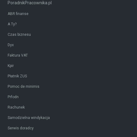
PoradnikPracownika.pl
ABR finanse
A Ty?
Czas biznesu
Dyx
Faktura VAT
Kpir
Płatnik ZUS
Pomoc de minimis
Prfodn
Rachunek
Samodzielna windykacja
Serwis doradcy