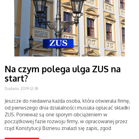
Na czym polega ulga ZUS na
start?
Dodano: 2019-12-18
Jeszcze do niedawna każda osoba, która otwierała firmę,
od pierwszego dnia działalności musiała opłacać składki
ZUS. Ponieważ są one sporym obciążeniem w
początkowej fazie rozwoju firmy, w opracowanej przez
rząd Konstytucji Biznesu znalazł się zapis, zgod