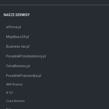
NASZE SERWISY
wFirma.pl
MojeBiuro24.pl
Business-tax.pl
PoradnikPrzedsiebiorcy.pl
CenaBiznesu.pl
PoradnikPracownika.pl
ABR finanse
A Ty?
Czas biznesu