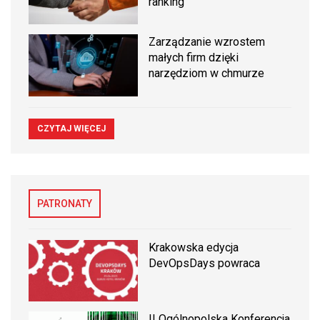
ranking
Zarządzanie wzrostem
małych firm dzięki
narzędziom w chmurze
CZYTAJ WIĘCEJ
PATRONATY
Krakowska edycja
DevOpsDays powraca
II Ogólnopolska Konferencja