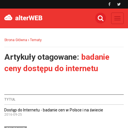
Toggl
navig
Strona Główna
Tematy
Artykuły otagowane:
badanie
ceny dostępu do internetu
TYTUŁ
Dostęp do Internetu - badanie cen w Polsce i na świecie
2016-09-25