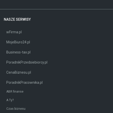
NASZE SERWISY
wFirma.pl
MojeBiuro24.pl
Business-tax.pl
PoradnikPrzedsiebiorcy.pl
CenaBiznesu.pl
PoradnikPracownika.pl
ABR finanse
A Ty?
Czas biznesu