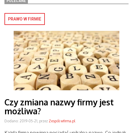
POLECANE
PRAWO W FIRMIE
Czy zmiana nazwy firmy jest
możliwa?
Dodano: 2019-05-21, przez
Zespół wfirma.pl
Każda firma powinna posiadać unikalną nazwę. Co jednak