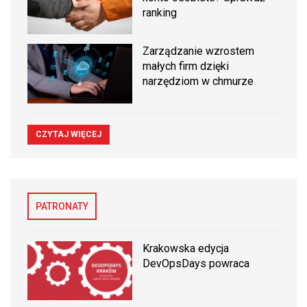
ranking
Zarządzanie wzrostem
małych firm dzięki
narzędziom w chmurze
CZYTAJ WIĘCEJ
PATRONATY
Krakowska edycja
DevOpsDays powraca