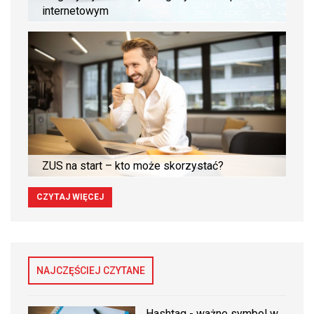
internetowym
ZUS na start – kto może skorzystać?
CZYTAJ WIĘCEJ
NAJCZĘŚCIEJ CZYTANE
Hashtag - ważne symbol w