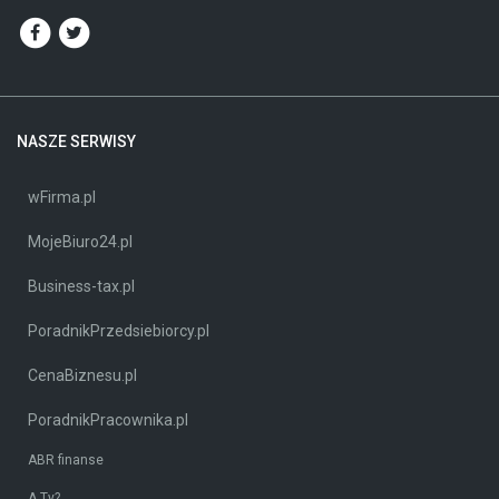
NASZE SERWISY
wFirma.pl
MojeBiuro24.pl
Business-tax.pl
PoradnikPrzedsiebiorcy.pl
CenaBiznesu.pl
PoradnikPracownika.pl
ABR finanse
A Ty?