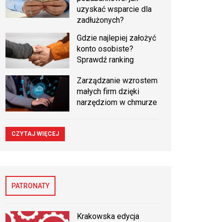
uzyskać wsparcie dla
zadłużonych?
Gdzie najlepiej założyć
konto osobiste?
Sprawdź ranking
Zarządzanie wzrostem
małych firm dzięki
narzędziom w chmurze
CZYTAJ WIĘCEJ
PATRONATY
Krakowska edycja