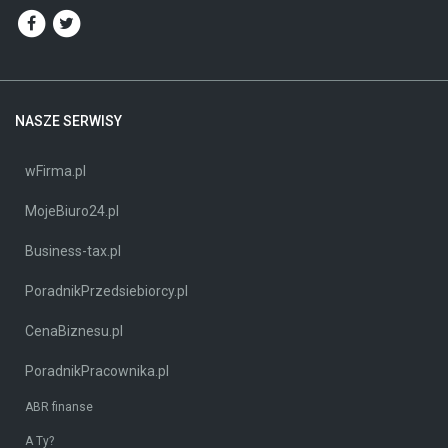
NASZE SERWISY
wFirma.pl
MojeBiuro24.pl
Business-tax.pl
PoradnikPrzedsiebiorcy.pl
CenaBiznesu.pl
PoradnikPracownika.pl
ABR finanse
A Ty?