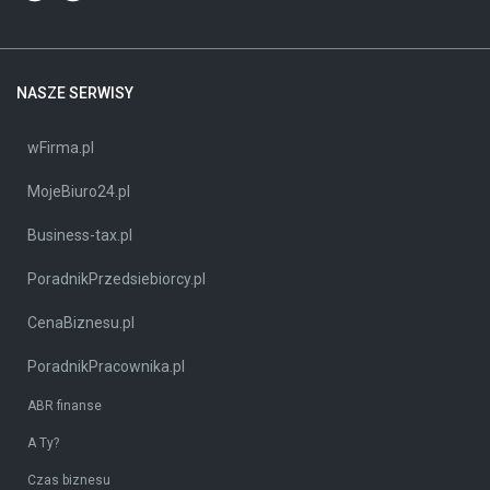
NASZE SERWISY
wFirma.pl
MojeBiuro24.pl
Business-tax.pl
PoradnikPrzedsiebiorcy.pl
CenaBiznesu.pl
PoradnikPracownika.pl
ABR finanse
A Ty?
Czas biznesu