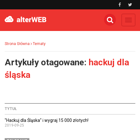
Toggl
navig
Strona Główna
Tematy
Artykuły otagowane:
hackuj dla
śląska
TYTUŁ
"Hackuj dla Śląska" i wygraj 15 000 złotych!
2019-09-25