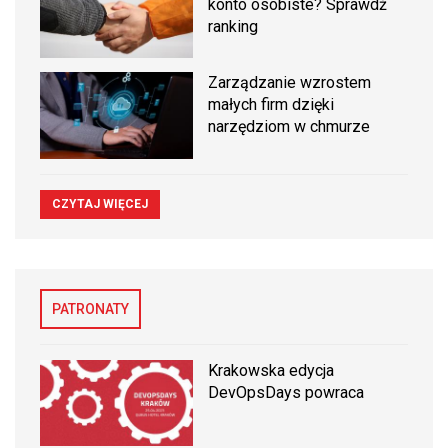
konto osobiste? Sprawdź
ranking
Zarządzanie wzrostem
małych firm dzięki
narzędziom w chmurze
CZYTAJ WIĘCEJ
PATRONATY
Krakowska edycja
DevOpsDays powraca