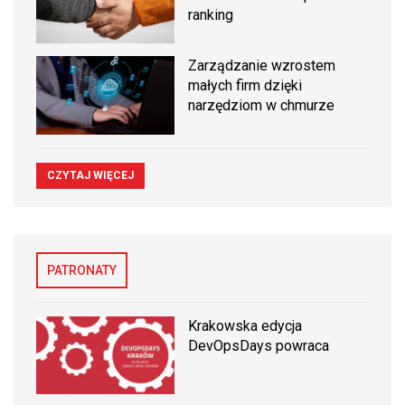
ranking
Zarządzanie wzrostem
małych firm dzięki
narzędziom w chmurze
CZYTAJ WIĘCEJ
PATRONATY
Krakowska edycja
DevOpsDays powraca