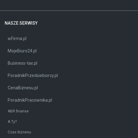
NASZE SERWISY
wFirma.pl
MojeBiuro24.pl
Business-tax.pl
PoradnikPrzedsiebiorcy.pl
CenaBiznesu.pl
PoradnikPracownika.pl
ABR finanse
A Ty?
Czas biznesu