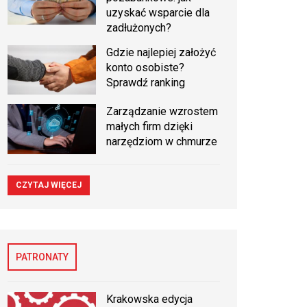
uzyskać wsparcie dla
zadłużonych?
Gdzie najlepiej założyć
konto osobiste?
Sprawdź ranking
Zarządzanie wzrostem
małych firm dzięki
narzędziom w chmurze
CZYTAJ WIĘCEJ
PATRONATY
Krakowska edycja