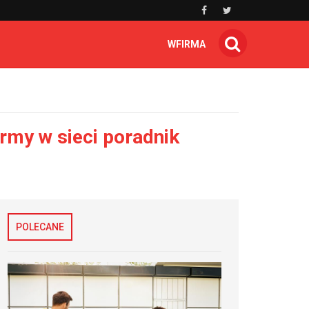
WFIRMA
rmy w sieci poradnik
POLECANE