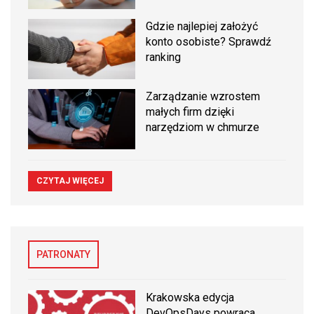
Gdzie najlepiej założyć
konto osobiste? Sprawdź
ranking
Zarządzanie wzrostem
małych firm dzięki
narzędziom w chmurze
CZYTAJ WIĘCEJ
PATRONATY
Krakowska edycja
DevOpsDays powraca