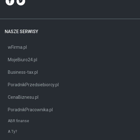
NASZE SERWISY
wFirma.pl
MojeBiuro24.pl
Business-tax.pl
PoradnikPrzedsiebiorcy.pl
CenaBiznesu.pl
PoradnikPracownika.pl
ABR finanse
A Ty?