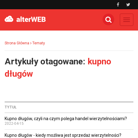
Toggl
navig
Strona Główna
Tematy
Artykuły otagowane:
kupno
długów
TYTUŁ
Kupno długów, czyli na czym polega handel wierzytelnościami?
2022-04-15
Kupno długów - kiedy możliwa jest sprzedaż wierzytelności?