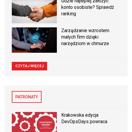
Gdzie najlepiej założyć
konto osobiste? Sprawdź
ranking
Zarządzanie wzrostem
małych firm dzięki
narzędziom w chmurze
CZYTAJ WIĘCEJ
PATRONATY
Krakowska edycja
DevOpsDays powraca