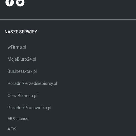
NASZE SERWISY
wFirma.pl
MojeBiuro24.pl
Business-tax.pl
PoradnikPrzedsiebiorcy.pl
CenaBiznesu.pl
PoradnikPracownika.pl
ABR finanse
A Ty?