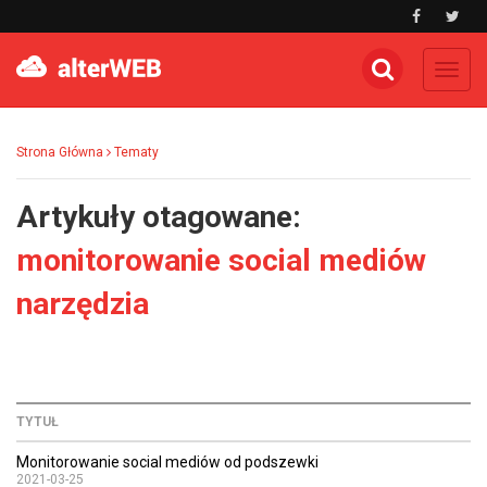
Toggl
navig
Strona Główna
Tematy
Artykuły otagowane:
monitorowanie social mediów
narzędzia
TYTUŁ
Monitorowanie social mediów od podszewki
2021-03-25