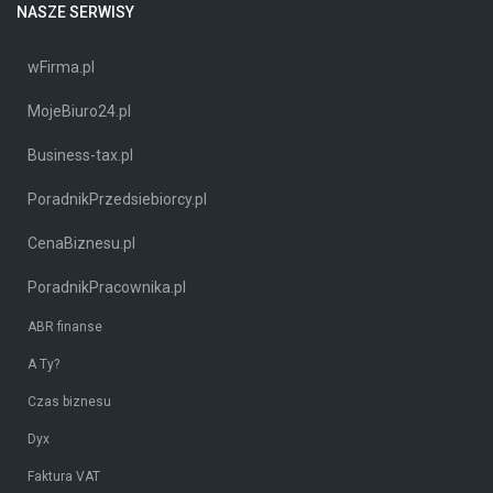
NASZE SERWISY
wFirma.pl
MojeBiuro24.pl
Business-tax.pl
PoradnikPrzedsiebiorcy.pl
CenaBiznesu.pl
PoradnikPracownika.pl
ABR finanse
A Ty?
Czas biznesu
Dyx
Faktura VAT