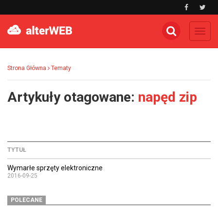
Toggl
navig
Strona Główna
Tematy
Artykuły otagowane:
napęd zip
TYTUŁ
Wymarłe sprzęty elektroniczne
2016-09-25
POLECANE