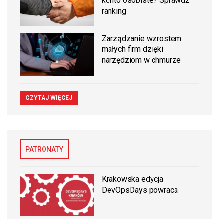
konto osobiste? Sprawdź
ranking
Zarządzanie wzrostem
małych firm dzięki
narzędziom w chmurze
CZYTAJ WIĘCEJ
PATRONATY
Krakowska edycja
DevOpsDays powraca