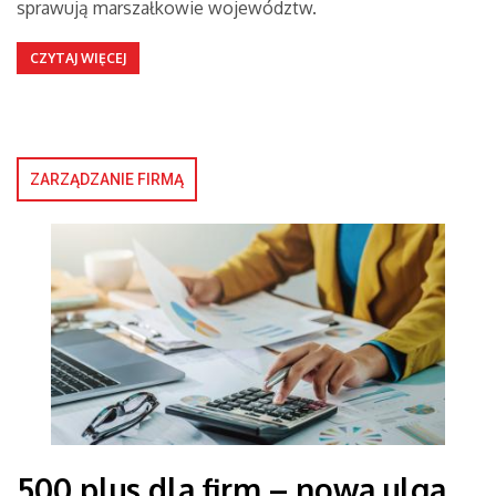
sprawują marszałkowie województw.
CZYTAJ WIĘCEJ
ZARZĄDZANIE FIRMĄ
500 plus dla firm – nowa ulga