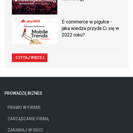
E-commerce w pigułce -
jaka wiedza przyda Ci się w
2022 roku?
CZYTAJ WIĘCEJ
PROWADZĘ BIZNES
PRAWO W FIRMIE
ZARZĄDZANIE FIRMĄ
ZARABIAJ W SIECI