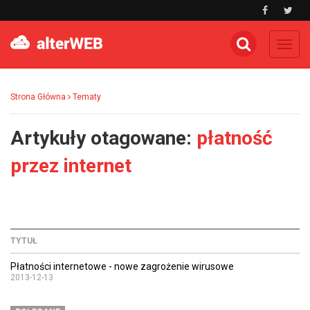
Toggl
navig
Strona Główna
Tematy
Artykuły otagowane:
płatność
przez internet
TYTUŁ
Płatności internetowe - nowe zagrożenie wirusowe
2013-12-13