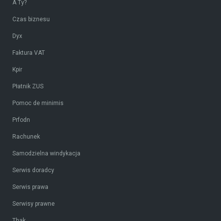
A Ty?
Czas biznesu
Dyx
Faktura VAT
Kpir
Płatnik ZUS
Pomoc de minimis
Prfodn
Rachunek
Samodzielna windykacja
Serwis doradcy
Serwis prawa
Serwisy prawne
Thak