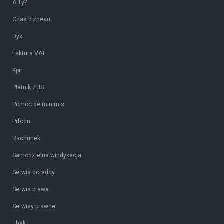
A Ty?
Czas biznesu
Dyx
Faktura VAT
Kpir
Płatnik ZUS
Pomoc de minimis
Prfodn
Rachunek
Samodzielna windykacja
Serwis doradcy
Serwis prawa
Serwisy prawne
Thak