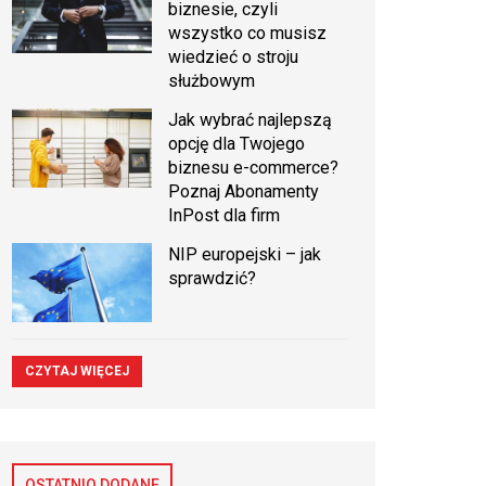
biznesie, czyli
wszystko co musisz
wiedzieć o stroju
służbowym
Jak wybrać najlepszą
opcję dla Twojego
biznesu e-commerce?
Poznaj Abonamenty
InPost dla firm
NIP europejski – jak
sprawdzić?
CZYTAJ WIĘCEJ
OSTATNIO DODANE