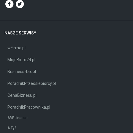
NASZE SERWISY
wFirma.pl
MojeBiuro24.pl
Business-tax.pl
PoradnikPrzedsiebiorcy.pl
CenaBiznesu.pl
PoradnikPracownika.pl
ABR finanse
A Ty?