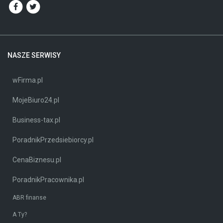
NASZE SERWISY
wFirma.pl
MojeBiuro24.pl
Business-tax.pl
PoradnikPrzedsiebiorcy.pl
CenaBiznesu.pl
PoradnikPracownika.pl
ABR finanse
A Ty?