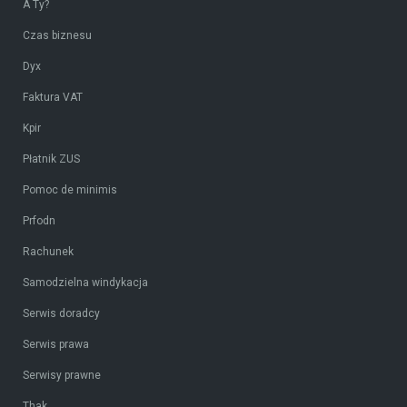
A Ty?
Czas biznesu
Dyx
Faktura VAT
Kpir
Płatnik ZUS
Pomoc de minimis
Prfodn
Rachunek
Samodzielna windykacja
Serwis doradcy
Serwis prawa
Serwisy prawne
Thak