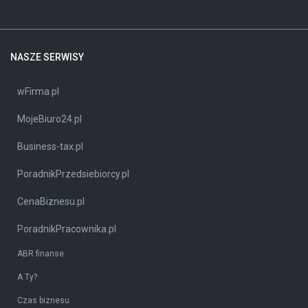
NASZE SERWISY
wFirma.pl
MojeBiuro24.pl
Business-tax.pl
PoradnikPrzedsiebiorcy.pl
CenaBiznesu.pl
PoradnikPracownika.pl
ABR finanse
A Ty?
Czas biznesu