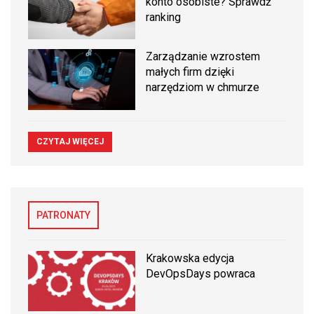
konto osobiste? Sprawdź
ranking
Zarządzanie wzrostem
małych firm dzięki
narzędziom w chmurze
CZYTAJ WIĘCEJ
PATRONATY
Krakowska edycja
DevOpsDays powraca