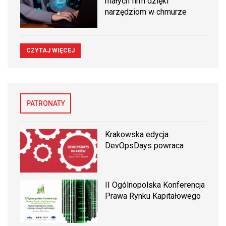
małych firm dzięki
narzędziom w chmurze
CZYTAJ WIĘCEJ
PATRONATY
Krakowska edycja
DevOpsDays powraca
II Ogólnopolska Konferencja
Prawa Rynku Kapitałowego