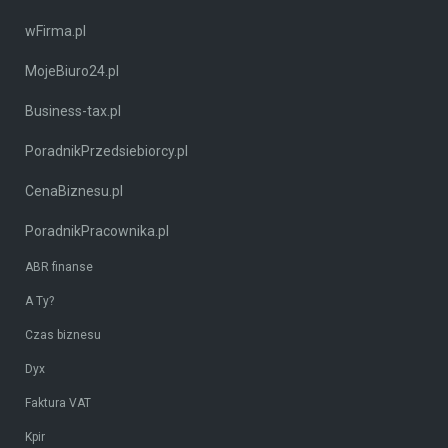
wFirma.pl
MojeBiuro24.pl
Business-tax.pl
PoradnikPrzedsiebiorcy.pl
CenaBiznesu.pl
PoradnikPracownika.pl
ABR finanse
A Ty?
Czas biznesu
Dyx
Faktura VAT
Kpir