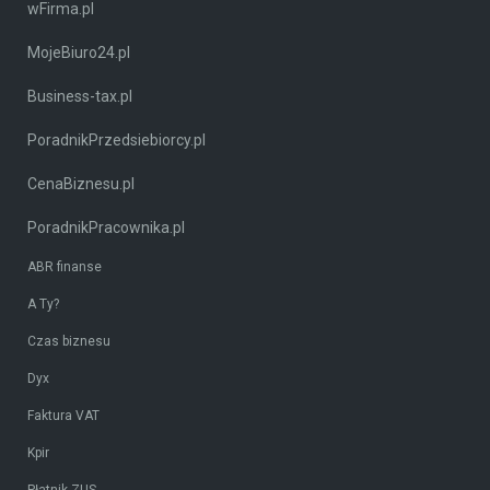
wFirma.pl
MojeBiuro24.pl
Business-tax.pl
PoradnikPrzedsiebiorcy.pl
CenaBiznesu.pl
PoradnikPracownika.pl
ABR finanse
A Ty?
Czas biznesu
Dyx
Faktura VAT
Kpir
Płatnik ZUS