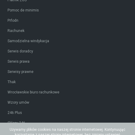
Pomoc de minimis
Prfodn
Rachunek
Samodzielna windykacja
Serwis doradcy
Serwis prawa
Serwisy prawne
Thak
Wrocławskie biuro rachunkowe
Wzory umów
246 Plus
Sklepy 246
Używamy plików cookies na naszej stronie internetowej. Kontynuując
Tidy CRM
korzystanie z naszej strony internetowej, bez zmiany ustawień