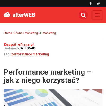
Toggl
navig
Strona Główna
Marketing
E-marketing
Zespół wfirma.pl
Dodano:
2020-06-05
Tag:
performance marketing
Performance marketing –
jak z niego korzystać?