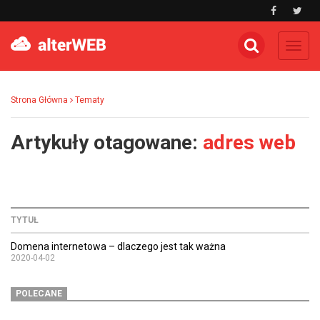
Toggl
navig
Strona Główna
Tematy
Artykuły otagowane:
adres web
TYTUŁ
Domena internetowa – dlaczego jest tak ważna
2020-04-02
POLECANE