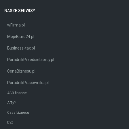
NASZE SERWISY
wFirma.pl
MojeBiuro24.pl
Business-tax.pl
PoradnikPrzedsiebiorcy.pl
CenaBiznesu.pl
PoradnikPracownika.pl
ABR finanse
A Ty?
Czas biznesu
Dyx