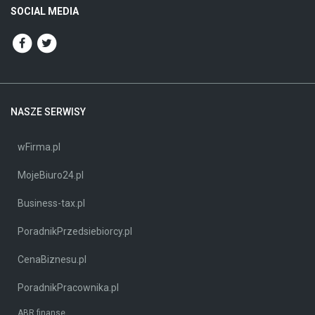
SOCIAL MEDIA
NASZE SERWISY
wFirma.pl
MojeBiuro24.pl
Business-tax.pl
PoradnikPrzedsiebiorcy.pl
CenaBiznesu.pl
PoradnikPracownika.pl
ABR finanse