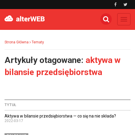
Toggl
navig
Strona Główna
Tematy
Artykuły otagowane:
aktywa w
bilansie przedsiębiorstwa
TYTUŁ
Aktywa w bilansie przedsiębiorstwa — co się na nie składa?
2022-03-17